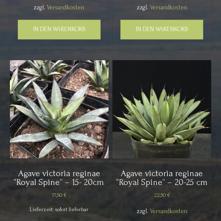
zzgl.
Versandkosten
zzgl.
Versandkosten
IN DEN WARENKORB
IN DEN WARENKORB
Agave victoria reginae
Agave victoria reginae
“Royal Spine” – 15- 20cm
“Royal Spine” – 20-25 cm
17,50
€
22,50
€
Lieferzeit: sofort lieferbar
zzgl.
Versandkosten