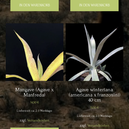
IN DEN WARENKORB
IN DEN WARENKORB
Mangave (Agave x
Agave winteriana
Manfreda)
(americana x franzosini)
40 cm
14,50
€
19,50
€
Lieferzeit: ca. 2-3 Werktage
Lieferzeit: ca. 2-3 Werktage
zzgl.
Versandkosten
zzgl.
Versandkosten