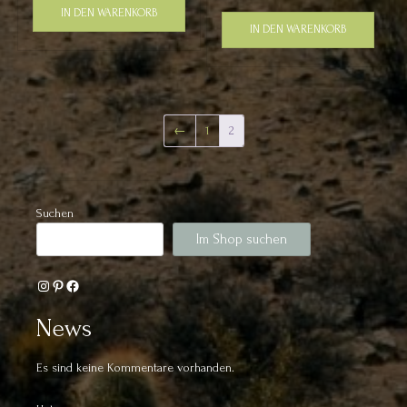
IN DEN WARENKORB
IN DEN WARENKORB
←
1
2
Suchen
Im Shop suchen
Instagram
Pinterest
Facebook
News
Es sind keine Kommentare vorhanden.