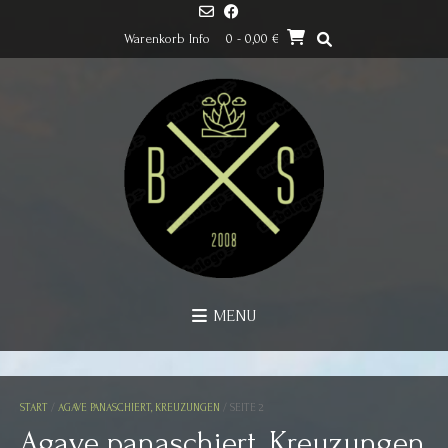
Skip
to
Warenkorb Info
0
- 0,00 €
content
MENU
START
/
AGAVE PANASCHIERT, KREUZUNGEN
/ SEITE 2
Agave panaschiert, Kreuzungen