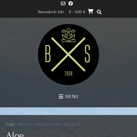
Skip
to
Warenkorb Info
0
- 0,00 €
content
MENU
START
/ PRODUKTE VERSCHLAGWORTET MIT „ALOE“
Aloe