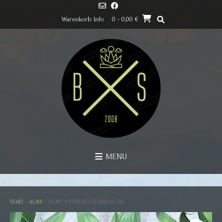
Skip
to
Warenkorb Info
0
- 0,00 €
content
MENU
START
/
AGAVE
/ AGAVE ATTENUATA STAMM 10 CM