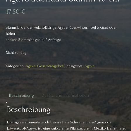
17,50
€
Stammbildende, weichblättrige Agave, überwintern bei 5 Grad oder
höher
andere Stammlängen auf Anfrage
Nicht vorrätig
Kategorien:
Agave
,
Gesamtangebot
Schlagwort:
Agave
Beschreibung
Zusätzliche Informationen
Beschreibung
Die Agave attenuata, auch bekannt als Schwanenhals-Agave oder
Löwenkopf-Agave, ist eine sukkulente Pflanze, die in Mexiko beheimatet