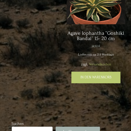
Agave lophantha “Goshiki
Bandai” 15- 20 cm
14,50
€
Lieferzeit: ca. 2-3 Werktage
zzgl.
Versandkosten
IN DEN WARENKORB
Suchen