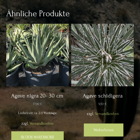
Ähnliche Produkte
Agave nigra 20- 30 cm
Agave schidigera
17,99
€
9,50
€
Lieferzeit: ca. 2-3 Werktage
zzgl.
Versandkosten
zzgl.
Versandkosten
Weiterlesen
IN DEN WARENKORB