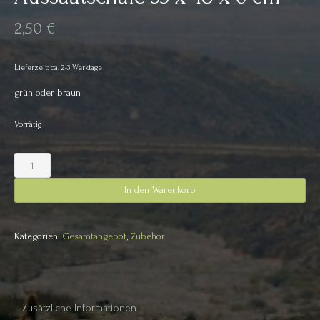
2,50
€
Lieferzeit: ca. 2-3 Werktage
grün oder braun
Vorrätig
Aussaatschale
33
x
In den Warenkorb
48
x
6
Kategorien:
Gesamtangebot
,
Zubehör
cm
Menge
Zusätzliche Informationen