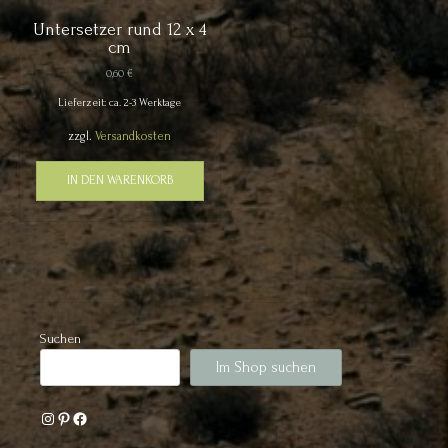
Untersetzer rund 12 x 4
cm
0,60
€
Lieferzeit: ca. 2-3 Werktage
zzgl.
Versandkosten
IN DEN WARENKORB
Suchen
Im Shop suchen
Instagram
Pinterest
Facebook