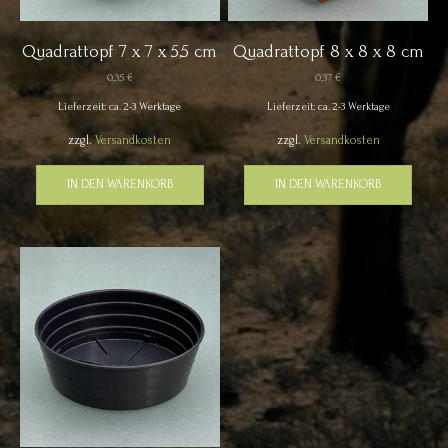
Quadrattopf 7 x 7 x 5,5 cm
Quadrattopf 8 x 8 x 8 cm
0,35
€
0,37
€
Lieferzeit: ca. 2-3 Werktage
Lieferzeit: ca. 2-3 Werktage
zzgl.
Versandkosten
zzgl.
Versandkosten
IN DEN WARENKORB
IN DEN WARENKORB