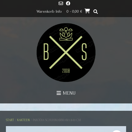
Skip
to
Warenkorb Info
0
- 0,00 €
content
MENU
START
/
KAKTEEN
/ PARODIA SCHUHMANNIANA 8-10 CM