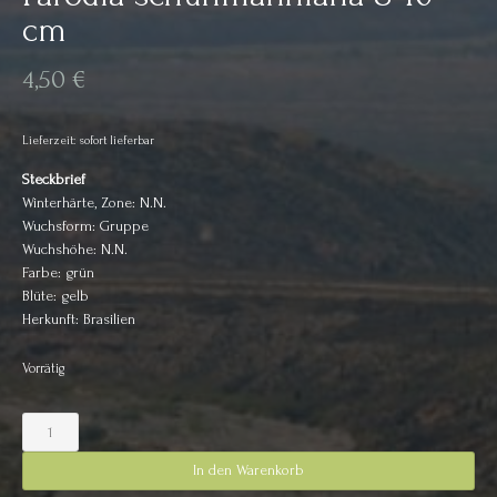
cm
4,50
€
Lieferzeit: sofort lieferbar
Steckbrief
Winterhärte, Zone: N.N.
Wuchsform: Gruppe
Wuchshöhe: N.N.
Farbe: grün
Blüte: gelb
Herkunft: Brasilien
Vorrätig
Parodia
schuhmanniana
8-
In den Warenkorb
10