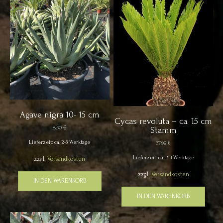
Agave nigra 10- 15 cm
Cycas revoluta – ca. 15 cm
8,50
€
Stamm
Lieferzeit: ca. 2-3 Werktage
37,99
€
Lieferzeit: ca. 2-3 Werktage
zzgl.
Versandkosten
zzgl.
Versandkosten
IN DEN WARENKORB
IN DEN WARENKORB