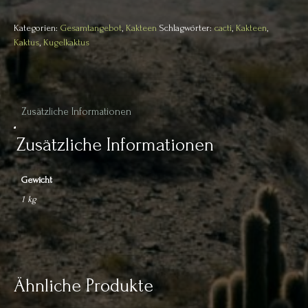
cm
Menge
Kategorien:
Gesamtangebot
,
Kakteen
Schlagwörter:
cacti
,
Kakteen
,
Kaktus
,
Kugelkaktus
Zusätzliche Informationen
Zusätzliche Informationen
Gewicht
1 kg
Ähnliche Produkte