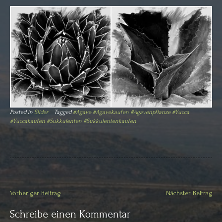
Posted in
Slider
Tagged
#Agave #Agavekaufen #Agavenpflanze #Yucca
#Yuccakaufen #Sukkulenten #Sukkulentenkaufen
Beitragsnavigation
Vorheriger Beitrag
Nächster Beitrag
Schreibe einen Kommentar