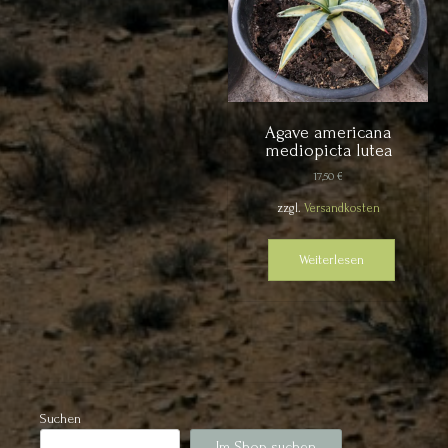
Agave americana
mediopicta lutea
17,50
€
zzgl.
Versandkosten
Weiterlesen
Suchen
Im Shop suchen