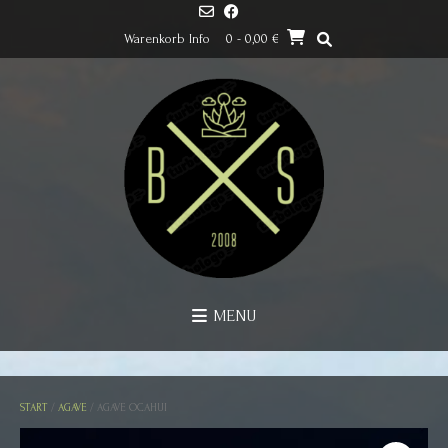
Skip
to
Warenkorb Info
0
- 0,00 €
content
MENU
START
/
AGAVE
/ AGAVE OCAHUI