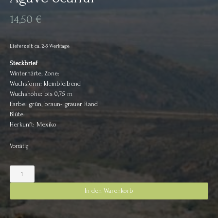
14,50
€
Lieferzeit: ca. 2-3 Werktage
Steckbrief
Winterhärte, Zone:
Wuchsform: kleinbleibend
Wuchshöhe: bis 0,75 m
Farbe: grün, braun- grauer Rand
Blüte:
Herkunft: Mexiko
Vorrätig
Agave
ocahui
Menge
In den Warenkorb