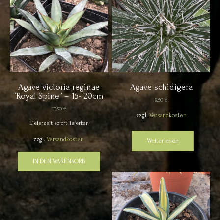
Agave victoria reginae
Agave schidigera
“Royal Spine” – 15- 20cm
9,50
€
17,50
€
zzgl.
Versandkosten
Lieferzeit: sofort lieferbar
zzgl.
Versandkosten
Weiterlesen
IN DEN WARENKORB